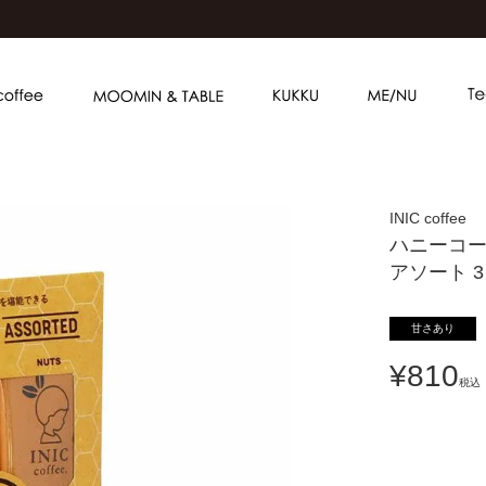
INIC coffee
ハニーコ
アソート 
甘さあり
¥
810
税込