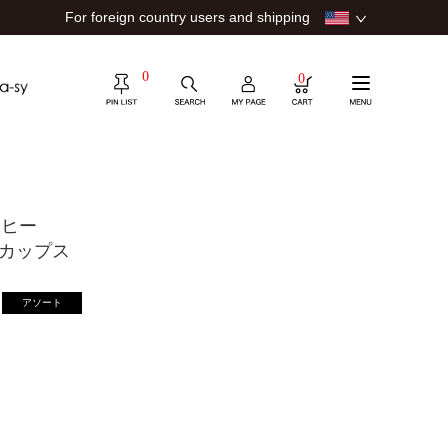
For foreign country users and shipping
0
0
ーヒー
3カップス
アソート