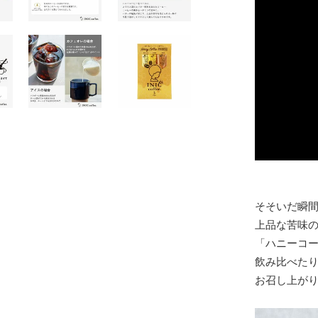
そそいだ瞬
上品な苦味
「ハニーコ
飲み比べた
お召し上が