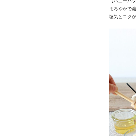
【ハニーバ
まろやかで
塩気とコク