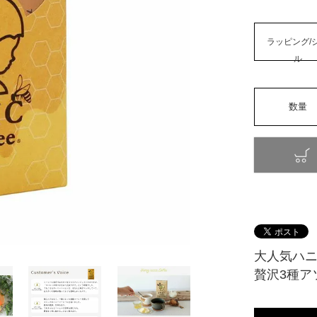
ラッピング/
ル
大人気ハ
贅沢3種ア