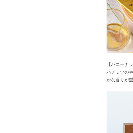
【ハニーナ
ハチミツの
かな香りが