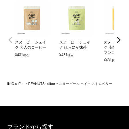
スヌーピー シェイ
スヌーピー シェイ
スヌーピー シ
ク 大人のコーヒー
ク ほろにが抹茶
ク 南国パッシ
マンゴー
¥
431
¥
431
税込
税込
¥
431
税込
INIC coffee
PEANUTS coffee
スヌーピー シェイク ストロベリー
ブランドから探す