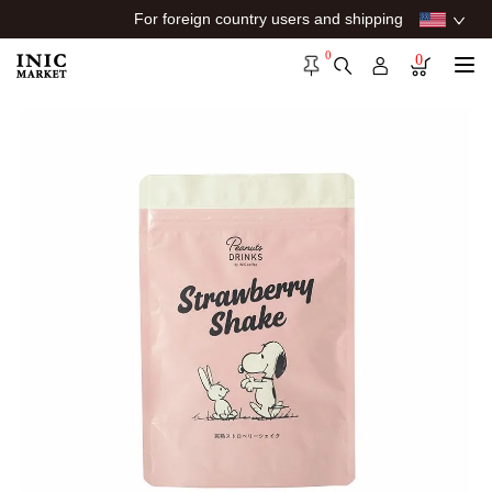
For foreign country users and shipping
0
0