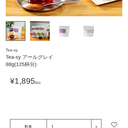
Tea-sy
Tea-sy アールグレイ
88g(125杯分)
¥
1,895
税込