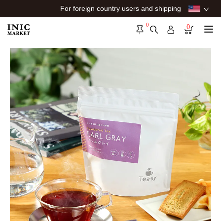
For foreign country users and shipping
0
0