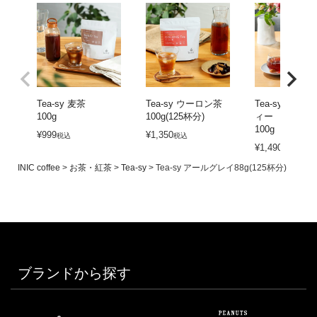
Tea-sy 麦茶
Tea-sy ウーロン茶
Tea-sy ルイ
100g
100g(125杯分)
ィー
100g
¥
999
¥
1,350
税込
税込
¥
1,490
税込
INIC coffee
お茶・紅茶
Tea-sy
Tea-sy アールグレイ88g(125杯分)
ブランドから探す