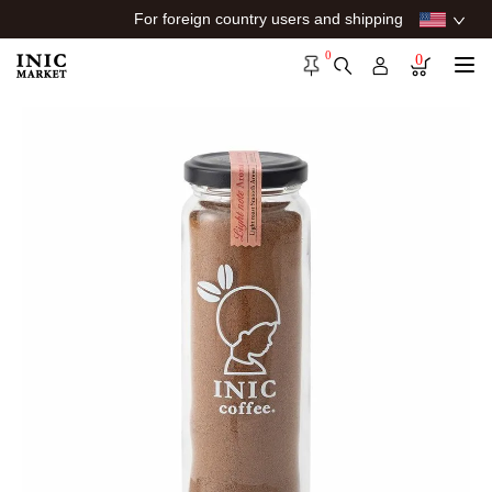
For foreign country users and shipping
0
0