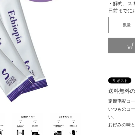
・解約、ス
日前までに
送料無料の
定期宅配コーヒ
いつものコーヒ
い。
お好みの味