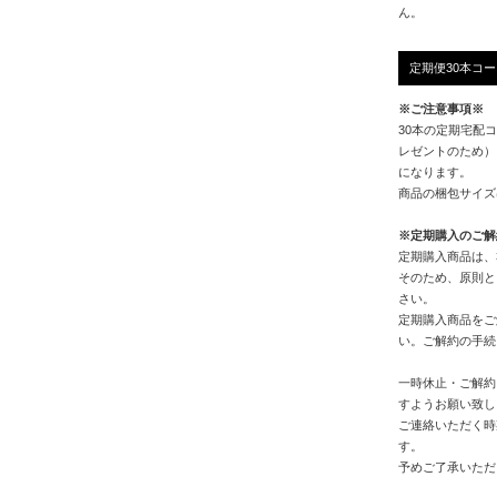
ん。
定期便30本コ
※ご注意事項※
30本の定期宅配
レゼントのため）
になります。
商品の梱包サイズは
※定期購入のご解
定期購入商品は、
そのため、原則と
さい。
定期購入商品をご
い。ご解約の手続
一時休止・ご解約
すようお願い致し
ご連絡いただく時
す。
予めご了承いただ