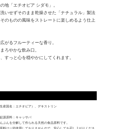
の地「エチオピア シダモ」。
水洗いせずそのまま乾燥させた「ナチュラル」製法
豆そのものの風味をストレートに楽しめるよう仕上
に広がるフルーティーな香り。
くまろやかな飲み口。
は、すっと心を穏やかにしてくれます。
生産国名：エチオピア）、デキストリン
起源原料：キャッサバ
んぷんを分解して作られる天然の食品原料です。
原料は一切使用しておりませんので、安心してお召し上がりくださ