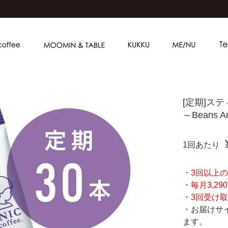
[定期]ス
～Beans
1回あたり
・3回以上
・毎月3,2
・3回受け取
・お届けサ
ます。