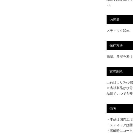
い。
内容量
スティック30本
保存方法
高温、多湿を避け
賞味期限
出荷日より3ヶ月
※当社製品は水分
品質でいつでも安
備考
・本品は国内工場
・スティックは開
・溶解時にコーヒ