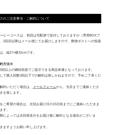
ースのご注意事項・ご解約について
コーヒーコースは、初回は宅配便で送付しておりますが（専用BOXプ
、2回目以降はメール便にてお届けしますので、郵便ポストへの投函
、縦27×横32cmです。
約方法※
3回以上の継続前提でご提示できる商品単価となっております。
して購入回数3回以下での解約は致しかねますので、予めご了承くだ
解約いただく場合は、
メールフォーム
から、当店までご連絡くださ
きを致します。
をご希望の場合は、次回お届け日の15日前までにご連絡いただきま
ます。
期によっては次回発送分をお届け後に解約となる場合がございま
きますようお願い申し上げます。