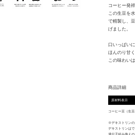
コーヒー発祥
この生豆を
で精製し、
げました。
口いっぱい
ほんのり甘
この味わい
商品詳細
原材料表示
コーヒー豆（生豆
※デキストリンの
デキストリンはで
遺伝子組み換えの