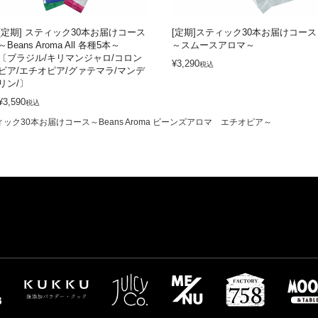
[定期] スティック30本お届けコース
[定期]スティック30本お届けコース
～Beans Aroma All 各種5本～
～スムースアロマ～
〔ブラジル/キリマンジャロ/コロン
¥
3,290
税込
ビア/エチオピア/グァテマラ/マンデ
リン/〕
¥
3,590
税込
ィック30本お届けコース～Beans Aroma ビーンズアロマ エチオピア～