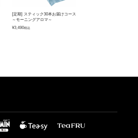
[定期] スティック30本お届けコース
[定期] スティック30本お
～モーニングアロマ～
～ナイトアロマ～
¥
3,490
¥
5,390
税込
税込