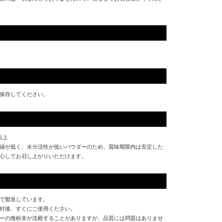
保存してください。
以上
値が低く、水分活性が低いパウダーのため、賞味期限内は安定した
心してお召し上がりいただけます。
で製造しています。
封後、すぐにご使用ください。
ーの微粉末が沈殿することがありますが、品質には問題はありませ